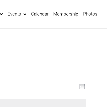
Events
Calendar
Membership
Photos
V
E
M
v
i
o
e
e
n
n
w
t