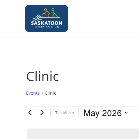
Clinic
Events
Clinic
May 2026
This Month
S
e